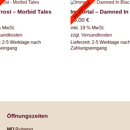
d
Second Hand
Frost – Morbid Tales
Immortal – Damned In
45,00
€
% MwSt.
inkl. 19 % MwSt.
sandkosten
zzgl.
Versandkosten
:
2-5 Werktage nach
Lieferzeit:
2-5 Werktage nac
seingang
Zahlungseingang
Öffnungszeiten
MO
Ruhetag