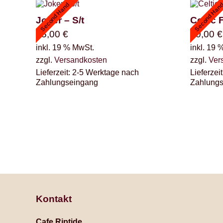
Second Hand
Second Han
Joker – S/t
Celtic 
25,00
€
90,00
€
inkl. 19 % MwSt.
inkl. 19 
zzgl.
Versandkosten
zzgl.
Ver
Lieferzeit:
2-5 Werktage nach
Lieferzeit
Zahlungseingang
Zahlung
Kontakt
Cafe Riptide