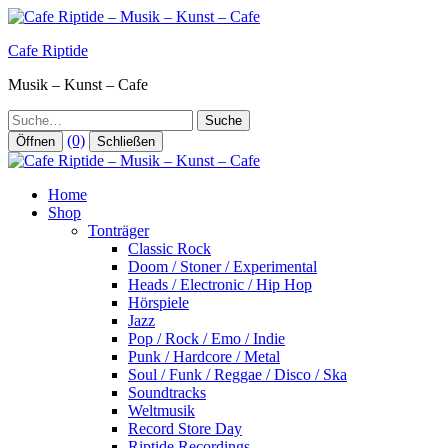
Zum
Inhalt
Cafe Riptide
springen
Musik – Kunst – Cafe
Suche
(0)
Öffnen
Schließen
Home
Shop
Tonträger
Classic Rock
Doom / Stoner / Experimental
Heads / Electronic / Hip Hop
Hörspiele
Jazz
Pop / Rock / Emo / Indie
Punk / Hardcore / Metal
Soul / Funk / Reggae / Disco / Ska
Soundtracks
Weltmusik
Record Store Day
Riptide Recordings