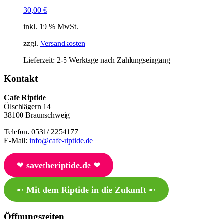
30,00
€
inkl. 19 % MwSt.
zzgl.
Versandkosten
Lieferzeit:
2-5 Werktage nach Zahlungseingang
Kontakt
Cafe Riptide
Ölschlägern 14
38100 Braunschweig
Telefon: 0531/ 2254177
E-Mail:
info@cafe-riptide.de
❤︎
savetheriptide.de
❤︎
➸
Mit dem Riptide in die Zukunft
➸
Öffnungszeiten