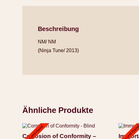
Beschreibung
NM/ NM
(Ninja Tune/ 2013)
Ähnliche Produkte
Second Hand
Second Han
Corrosion of Conformity –
Immort