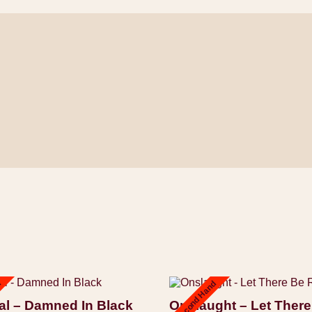
d
Second Hand
al – Damned In Black
Onslaught – Let There