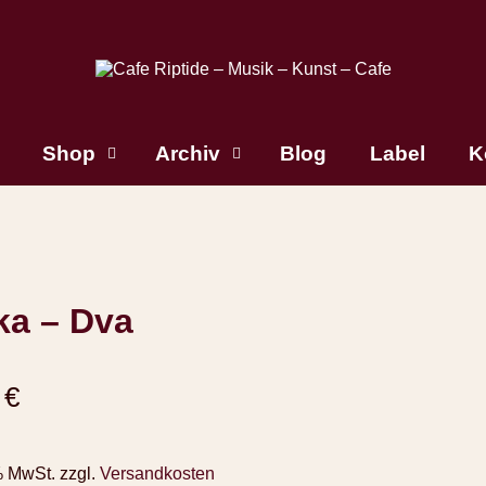
Shop
Archiv
Blog
Label
K
ka – Dva
0
€
% MwSt.
zzgl.
Versandkosten