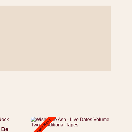
Second Hand
 Be