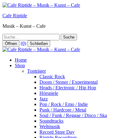
Zum
Inhalt
Cafe Riptide
springen
Musik – Kunst – Cafe
Suche
(0)
Öffnen
Schließen
Home
Shop
Tonträger
Classic Rock
Doom / Stoner / Experimental
Heads / Electronic / Hip Hop
Hörspiele
Jazz
Pop / Rock / Emo / Indie
Punk / Hardcore / Metal
Soul / Funk / Reggae / Disco / Ska
Soundtracks
Weltmusik
Record Store Day
Riptide Recordings