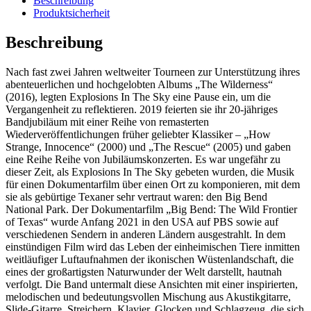
Beschreibung
Produktsicherheit
Beschreibung
Nach fast zwei Jahren weltweiter Tourneen zur Unterstützung ihres
abenteuerlichen und hochgelobten Albums „The Wilderness“
(2016), legten Explosions In The Sky eine Pause ein, um die
Vergangenheit zu reflektieren. 2019 feierten sie ihr 20-jähriges
Bandjubiläum mit einer Reihe von remasterten
Wiederveröffentlichungen früher geliebter Klassiker – „How
Strange, Innocence“ (2000) und „The Rescue“ (2005) und gaben
eine Reihe Reihe von Jubiläumskonzerten. Es war ungefähr zu
dieser Zeit, als Explosions In The Sky gebeten wurden, die Musik
für einen Dokumentarfilm über einen Ort zu komponieren, mit dem
sie als gebürtige Texaner sehr vertraut waren: den Big Bend
National Park. Der Dokumentarfilm „Big Bend: The Wild Frontier
of Texas“ wurde Anfang 2021 in den USA auf PBS sowie auf
verschiedenen Sendern in anderen Ländern ausgestrahlt. In dem
einstündigen Film wird das Leben der einheimischen Tiere inmitten
weitläufiger Luftaufnahmen der ikonischen Wüstenlandschaft, die
eines der großartigsten Naturwunder der Welt darstellt, hautnah
verfolgt. Die Band untermalt diese Ansichten mit einer inspirierten,
melodischen und bedeutungsvollen Mischung aus Akustikgitarre,
Slide-Gitarre, Streichern, Klavier, Glocken und Schlagzeug, die sich