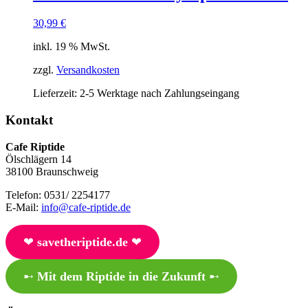
30,99
€
inkl. 19 % MwSt.
zzgl.
Versandkosten
Lieferzeit:
2-5 Werktage nach Zahlungseingang
Kontakt
Cafe Riptide
Ölschlägern 14
38100 Braunschweig
Telefon: 0531/ 2254177
E-Mail:
info@cafe-riptide.de
❤︎
savetheriptide.de
❤︎
➸
Mit dem Riptide in die Zukunft
➸