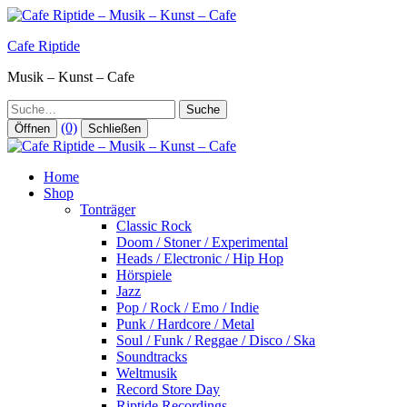
Zum
Inhalt
Cafe Riptide
springen
Musik – Kunst – Cafe
Suche
(0)
Öffnen
Schließen
Home
Shop
Tonträger
Classic Rock
Doom / Stoner / Experimental
Heads / Electronic / Hip Hop
Hörspiele
Jazz
Pop / Rock / Emo / Indie
Punk / Hardcore / Metal
Soul / Funk / Reggae / Disco / Ska
Soundtracks
Weltmusik
Record Store Day
Riptide Recordings