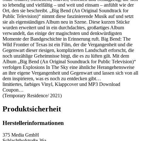
so lebendig und vielfältig – und weit und einsam – anfühlt wie der
Ort, den sie beschreibt. „Big Bend (An Original Soundtrack for
Public Television)“ nimmt diese faszinierende Musik auf und setzt
sie als eigenständiges Album neu in Szene. Diese kurzen Stücke
wurden erweitert und in ein durchdachtes, großartiges Album
verwandelt, das einige der magischsten und denkwürdigsten
Momente der Bandgeschichte in Erinnerung ruft. Big Bend: The
Wild Frontier of Texas ist ein Film, der die Vergangenheit und die
Gegenwart dieser riesigen, komplizierten Landschaft erforscht, die
noch unzählige Geheimnisse birgt, die es zu lüften gilt. Mit dem
Album „Big Bend (An Original Soundtrack for Public Television)“
verfolgen Explosions In The Sky eine ähnliche Herangehensweise
an ihre eigene Vergangenheit und Gegenwart und lassen sich von all
dem inspirieren, was es noch zu entdecken gibt…
limitiertes, farbiges Vinyl, Klappcover und MP3 Download
Coupon…
(Temporary Residence/ 2021)
Produktsicherheit
Herstellerinformationen
375 Media GmbH
Schlachthofstraße 36a