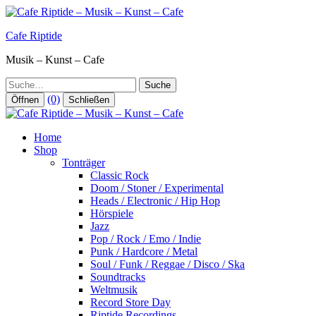
Zum
Inhalt
Cafe Riptide
springen
Musik – Kunst – Cafe
Suche
(0)
Öffnen
Schließen
Home
Shop
Tonträger
Classic Rock
Doom / Stoner / Experimental
Heads / Electronic / Hip Hop
Hörspiele
Jazz
Pop / Rock / Emo / Indie
Punk / Hardcore / Metal
Soul / Funk / Reggae / Disco / Ska
Soundtracks
Weltmusik
Record Store Day
Riptide Recordings