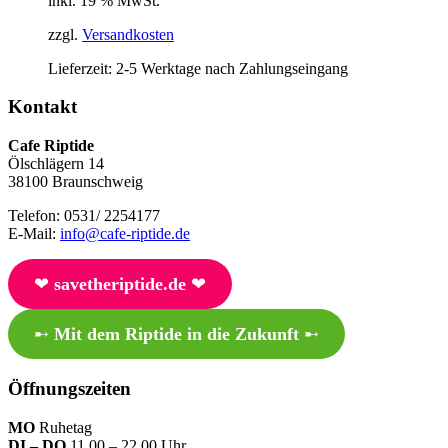
inkl. 19 % MwSt.
zzgl.
Versandkosten
Lieferzeit:
2-5 Werktage nach Zahlungseingang
Kontakt
Cafe Riptide
Ölschlägern 14
38100 Braunschweig
Telefon: 0531/ 2254177
E-Mail:
info@cafe-riptide.de
❤︎
savetheriptide.de
❤︎
➸
Mit dem Riptide in die Zukunft
➸
Öffnungszeiten
MO
Ruhetag
DI – DO
11.00 – 22.00 Uhr