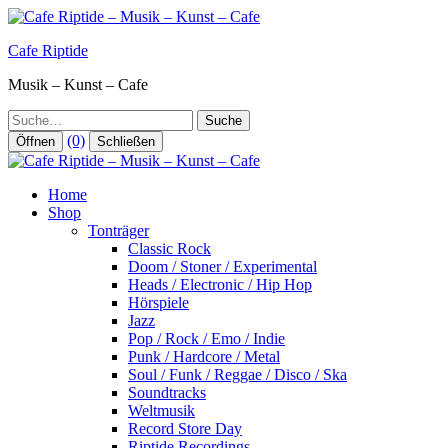
Zum
Inhalt
Cafe Riptide
springen
Musik – Kunst – Cafe
Suche
(0)
Öffnen
Schließen
Home
Shop
Tonträger
Classic Rock
Doom / Stoner / Experimental
Heads / Electronic / Hip Hop
Hörspiele
Jazz
Pop / Rock / Emo / Indie
Punk / Hardcore / Metal
Soul / Funk / Reggae / Disco / Ska
Soundtracks
Weltmusik
Record Store Day
Riptide Recordings