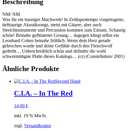
Beschreibung
NM/ NM
Was für ein trauriges Machwerk! In Zeitlupentempo vorgetragene,
tieftraurige Akustiksongs, meist mit Gitarre, aber auch
Streichinstrumente und Percussion kommen zum Einsatz. Schaurig
schön! Beinahe geflüsterter Gesang… dagegen klingt selbst ein
Leonhard Cohen beinahe fröhlich. Wenn dein Herz gerade
gebrochen wurde und deine Gefühle durch den Fleischwolf
gedreht… Unbeschreiblich schön und definitiv die wohl
schwermütigste Platte dieses Katalogs… (cr) (Constellation/ 2001)
Ähnliche Produkte
Second Hand
C.I.A. – In The Red
14,00
€
inkl. 19 % MwSt.
zzgl.
Versandkosten