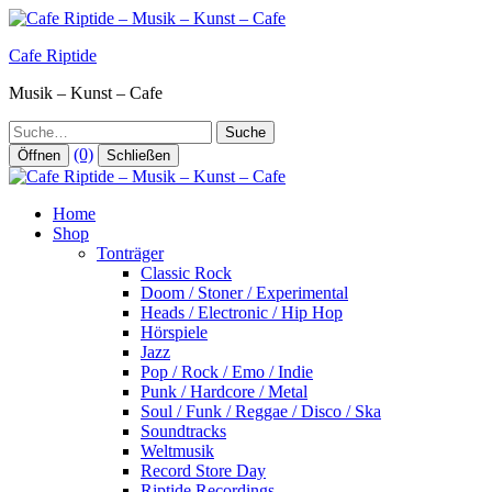
Zum
Inhalt
Cafe Riptide
springen
Musik – Kunst – Cafe
Suche
(0)
Öffnen
Schließen
Home
Shop
Tonträger
Classic Rock
Doom / Stoner / Experimental
Heads / Electronic / Hip Hop
Hörspiele
Jazz
Pop / Rock / Emo / Indie
Punk / Hardcore / Metal
Soul / Funk / Reggae / Disco / Ska
Soundtracks
Weltmusik
Record Store Day
Riptide Recordings