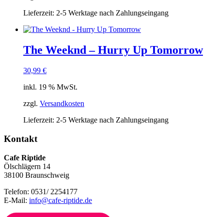
Lieferzeit:
2-5 Werktage nach Zahlungseingang
The Weeknd – Hurry Up Tomorrow
30,99
€
inkl. 19 % MwSt.
zzgl.
Versandkosten
Lieferzeit:
2-5 Werktage nach Zahlungseingang
Kontakt
Cafe Riptide
Ölschlägern 14
38100 Braunschweig
Telefon: 0531/ 2254177
E-Mail:
info@cafe-riptide.de