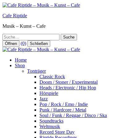
Zum
Inhalt
Cafe Riptide
springen
Musik – Kunst – Cafe
Suche
(0)
Öffnen
Schließen
Home
Shop
Tonträger
Classic Rock
Doom / Stoner / Experimental
Heads / Electronic / Hip Hop
Hörspiele
Jazz
Pop / Rock / Emo / Indie
Punk / Hardcore / Metal
Soul / Funk / Reggae / Disco / Ska
Soundtracks
Weltmusik
Record Store Day
Riptide Recordings