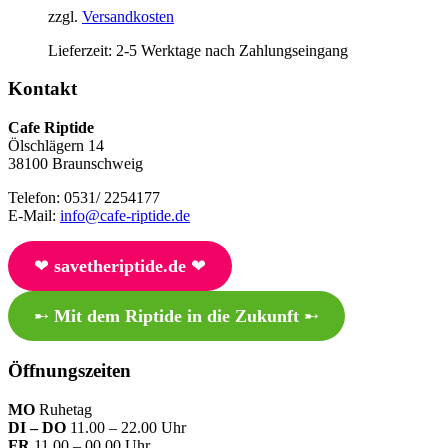
zzgl.
Versandkosten
Lieferzeit:
2-5 Werktage nach Zahlungseingang
Kontakt
Cafe Riptide
Ölschlägern 14
38100 Braunschweig
Telefon: 0531/ 2254177
E-Mail:
info@cafe-riptide.de
❤︎
savetheriptide.de
❤︎
➸
Mit dem Riptide in die Zukunft
➸
Öffnungszeiten
MO
Ruhetag
DI – DO
11.00 – 22.00 Uhr
FR
11.00 – 00.00 Uhr