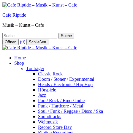
Zum
Inhalt
Cafe Riptide
springen
Musik – Kunst – Cafe
Suche
(0)
Öffnen
Schließen
Home
Shop
Tonträger
Classic Rock
Doom / Stoner / Experimental
Heads / Electronic / Hip Hop
Hörspiele
Jazz
Pop / Rock / Emo / Indie
Punk / Hardcore / Metal
Soul / Funk / Reggae / Disco / Ska
Soundtracks
Weltmusik
Record Store Day
Riptide Recordings