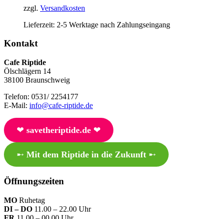
zzgl.
Versandkosten
Lieferzeit:
2-5 Werktage nach Zahlungseingang
Kontakt
Cafe Riptide
Ölschlägern 14
38100 Braunschweig
Telefon: 0531/ 2254177
E-Mail:
info@cafe-riptide.de
❤︎
savetheriptide.de
❤︎
➸
Mit dem Riptide in die Zukunft
➸
Öffnungszeiten
MO
Ruhetag
DI – DO
11.00 – 22.00 Uhr
FR
11.00 – 00.00 Uhr