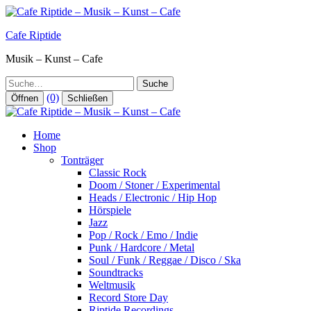
Zum
Inhalt
Cafe Riptide
springen
Musik – Kunst – Cafe
Suche
(0)
Öffnen
Schließen
Home
Shop
Tonträger
Classic Rock
Doom / Stoner / Experimental
Heads / Electronic / Hip Hop
Hörspiele
Jazz
Pop / Rock / Emo / Indie
Punk / Hardcore / Metal
Soul / Funk / Reggae / Disco / Ska
Soundtracks
Weltmusik
Record Store Day
Riptide Recordings