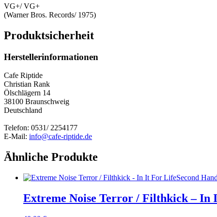
VG+/ VG+
(Warner Bros. Records/ 1975)
Produktsicherheit
Herstellerinformationen
Cafe Riptide
Christian Rank
Ölschlägern 14
38100 Braunschweig
Deutschland
Telefon: 0531/ 2254177
E-Mail:
info@cafe-riptide.de
Ähnliche Produkte
Second Han
Extreme Noise Terror / Filthkick – In I