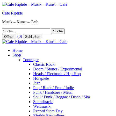
Zum
Inhalt
Cafe Riptide
springen
Musik – Kunst – Cafe
Suche
(0)
Öffnen
Schließen
Home
Shop
Tonträger
Classic Rock
Doom / Stoner / Experimental
Heads / Electronic / Hip Hop
Hörspiele
Jazz
Pop / Rock / Emo / Indie
Punk / Hardcore / Metal
Soul / Funk / Reggae / Disco / Ska
Soundtracks
Weltmusik
Record Store Day
Riptide Recordings