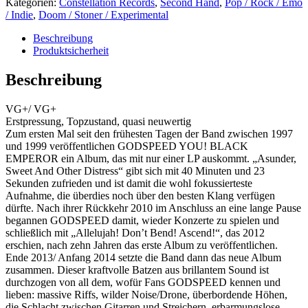
Kategorien:
Constellation Records
,
Second Hand
,
Pop / Rock / Emo
/ Indie
,
Doom / Stoner / Experimental
Beschreibung
Produktsicherheit
Beschreibung
VG+/ VG+
Erstpressung, Topzustand, quasi neuwertig
Zum ersten Mal seit den frühesten Tagen der Band zwischen 1997
und 1999 veröffentlichen GODSPEED YOU! BLACK
EMPEROR ein Album, das mit nur einer LP auskommt. „Asunder,
Sweet And Other Distress“ gibt sich mit 40 Minuten und 23
Sekunden zufrieden und ist damit die wohl fokussierteste
Aufnahme, die überdies noch über den besten Klang verfügen
dürfte. Nach ihrer Rückkehr 2010 im Anschluss an eine lange Pause
begannen GODSPEED damit, wieder Konzerte zu spielen und
schließlich mit „Allelujah! Don’t Bend! Ascend!“, das 2012
erschien, nach zehn Jahren das erste Album zu veröffentlichen.
Ende 2013/ Anfang 2014 setzte die Band dann das neue Album
zusammen. Dieser kraftvolle Batzen aus brillantem Sound ist
durchzogen von all dem, wofür Fans GODSPEED kennen und
lieben: massive Riffs, wilder Noise/Drone, überbordende Höhen,
die Schlacht zwischen Gitarren und Streichern, erbarmungslose