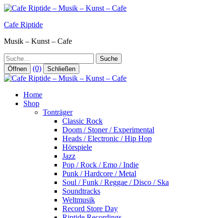
Zum
Inhalt
Cafe Riptide
springen
Musik – Kunst – Cafe
Suche
(0)
Öffnen
Schließen
Home
Shop
Tonträger
Classic Rock
Doom / Stoner / Experimental
Heads / Electronic / Hip Hop
Hörspiele
Jazz
Pop / Rock / Emo / Indie
Punk / Hardcore / Metal
Soul / Funk / Reggae / Disco / Ska
Soundtracks
Weltmusik
Record Store Day
Riptide Recordings