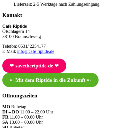
Lieferzeit:
2-5 Werktage nach Zahlungseingang
Kontakt
Cafe Riptide
Ölschlägern 14
38100 Braunschweig
Telefon: 0531/ 2254177
E-Mail:
info@cafe-riptide.de
❤︎
savetheriptide.de
❤︎
➸
Mit dem Riptide in die Zukunft
➸
Öffnungszeiten
MO
Ruhetag
DI – DO
11.00 – 22.00 Uhr
FR
11.00 – 00.00 Uhr
SA
13.00 – 00.00 Uhr
SO
Ruhetag