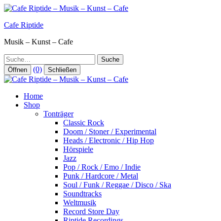
Zum
Inhalt
Cafe Riptide
springen
Musik – Kunst – Cafe
Suche
(0)
Öffnen
Schließen
Home
Shop
Tonträger
Classic Rock
Doom / Stoner / Experimental
Heads / Electronic / Hip Hop
Hörspiele
Jazz
Pop / Rock / Emo / Indie
Punk / Hardcore / Metal
Soul / Funk / Reggae / Disco / Ska
Soundtracks
Weltmusik
Record Store Day
Riptide Recordings