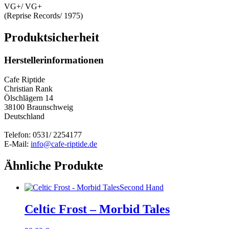
VG+/ VG+
(Reprise Records/ 1975)
Produktsicherheit
Herstellerinformationen
Cafe Riptide
Christian Rank
Ölschlägern 14
38100 Braunschweig
Deutschland
Telefon: 0531/ 2254177
E-Mail:
info@cafe-riptide.de
Ähnliche Produkte
Second Hand
Celtic Frost – Morbid Tales