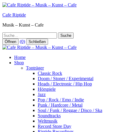
Zum
Inhalt
Cafe Riptide
springen
Musik – Kunst – Cafe
Suche
(0)
Öffnen
Schließen
Home
Shop
Tonträger
Classic Rock
Doom / Stoner / Experimental
Heads / Electronic / Hip Hop
Hörspiele
Jazz
Pop / Rock / Emo / Indie
Punk / Hardcore / Metal
Soul / Funk / Reggae / Disco / Ska
Soundtracks
Weltmusik
Record Store Day
Riptide Recordings