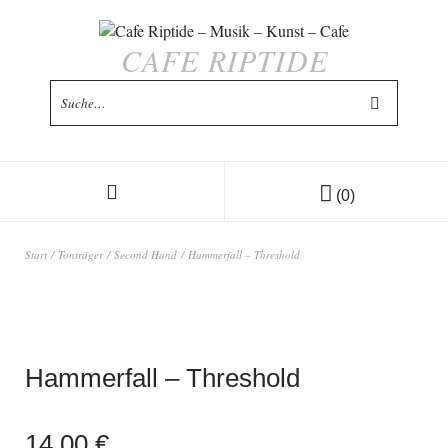
CAFE RIPTIDE
(0)
Start
/
Tonträger
/
Second Hand
/ Hammerfall – Threshold
Hammerfall – Threshold
14,00
€