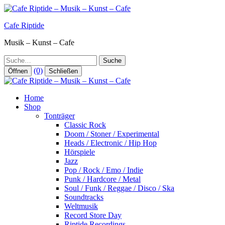
Zum
Inhalt
Cafe Riptide
springen
Musik – Kunst – Cafe
Suche
(0)
Öffnen
Schließen
Home
Shop
Tonträger
Classic Rock
Doom / Stoner / Experimental
Heads / Electronic / Hip Hop
Hörspiele
Jazz
Pop / Rock / Emo / Indie
Punk / Hardcore / Metal
Soul / Funk / Reggae / Disco / Ska
Soundtracks
Weltmusik
Record Store Day
Riptide Recordings