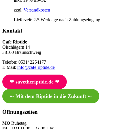
inkl. 19 % MwSt.
zzgl.
Versandkosten
Lieferzeit:
2-5 Werktage nach Zahlungseingang
Kontakt
Cafe Riptide
Ölschlägern 14
38100 Braunschweig
Telefon: 0531/ 2254177
E-Mail:
info@cafe-riptide.de
❤︎
savetheriptide.de
❤︎
➸
Mit dem Riptide in die Zukunft
➸
Öffnungszeiten
MO
Ruhetag
DI – DO
11.00 – 22.00 Uhr