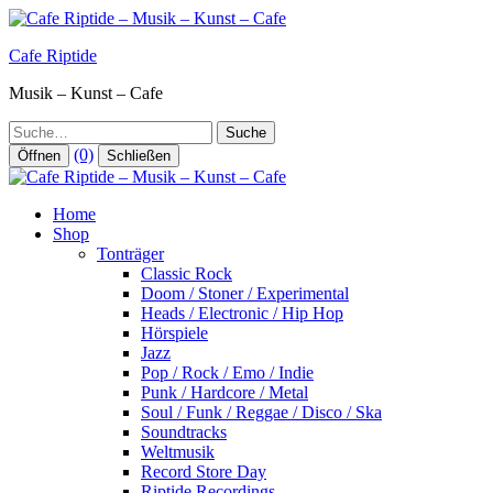
Zum
Inhalt
Cafe Riptide
springen
Musik – Kunst – Cafe
Suche
(0)
Öffnen
Schließen
Home
Shop
Tonträger
Classic Rock
Doom / Stoner / Experimental
Heads / Electronic / Hip Hop
Hörspiele
Jazz
Pop / Rock / Emo / Indie
Punk / Hardcore / Metal
Soul / Funk / Reggae / Disco / Ska
Soundtracks
Weltmusik
Record Store Day
Riptide Recordings