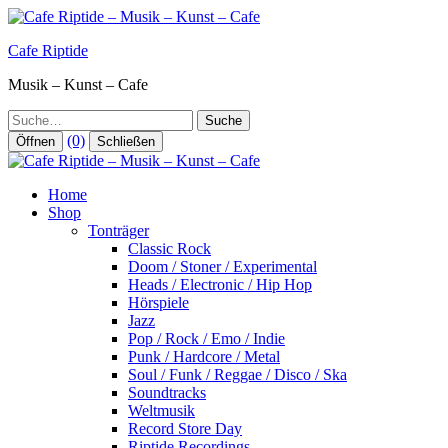
Zum
Inhalt
Cafe Riptide
springen
Musik – Kunst – Cafe
Suche
(0)
Öffnen
Schließen
Home
Shop
Tonträger
Classic Rock
Doom / Stoner / Experimental
Heads / Electronic / Hip Hop
Hörspiele
Jazz
Pop / Rock / Emo / Indie
Punk / Hardcore / Metal
Soul / Funk / Reggae / Disco / Ska
Soundtracks
Weltmusik
Record Store Day
Riptide Recordings