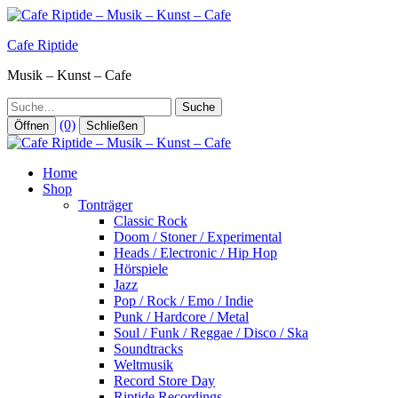
Zum
Inhalt
Cafe Riptide
springen
Musik – Kunst – Cafe
Suche
(0)
Öffnen
Schließen
Home
Shop
Tonträger
Classic Rock
Doom / Stoner / Experimental
Heads / Electronic / Hip Hop
Hörspiele
Jazz
Pop / Rock / Emo / Indie
Punk / Hardcore / Metal
Soul / Funk / Reggae / Disco / Ska
Soundtracks
Weltmusik
Record Store Day
Riptide Recordings