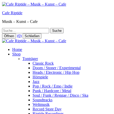
Zum
Inhalt
Cafe Riptide
springen
Musik – Kunst – Cafe
Suche
(0)
Öffnen
Schließen
Home
Shop
Tonträger
Classic Rock
Doom / Stoner / Experimental
Heads / Electronic / Hip Hop
Hörspiele
Jazz
Pop / Rock / Emo / Indie
Punk / Hardcore / Metal
Soul / Funk / Reggae / Disco / Ska
Soundtracks
Weltmusik
Record Store Day
Riptide Recordings