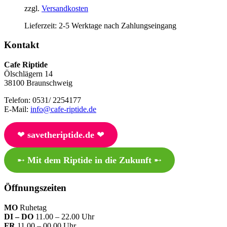
zzgl.
Versandkosten
Lieferzeit:
2-5 Werktage nach Zahlungseingang
Kontakt
Cafe Riptide
Ölschlägern 14
38100 Braunschweig
Telefon: 0531/ 2254177
E-Mail:
info@cafe-riptide.de
❤︎
savetheriptide.de
❤︎
➸
Mit dem Riptide in die Zukunft
➸
Öffnungszeiten
MO
Ruhetag
DI – DO
11.00 – 22.00 Uhr
FR
11.00 – 00.00 Uhr