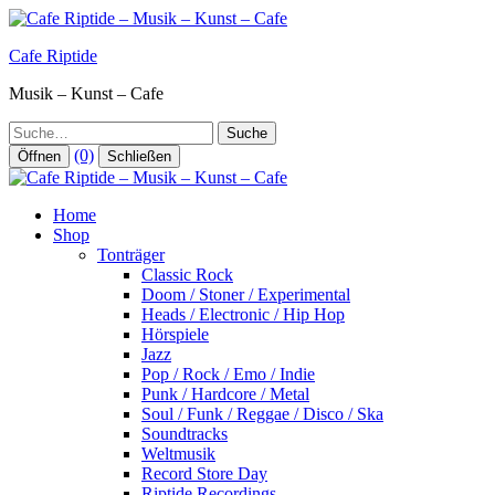
Zum
Inhalt
Cafe Riptide
springen
Musik – Kunst – Cafe
Suche
(0)
Öffnen
Schließen
Home
Shop
Tonträger
Classic Rock
Doom / Stoner / Experimental
Heads / Electronic / Hip Hop
Hörspiele
Jazz
Pop / Rock / Emo / Indie
Punk / Hardcore / Metal
Soul / Funk / Reggae / Disco / Ska
Soundtracks
Weltmusik
Record Store Day
Riptide Recordings