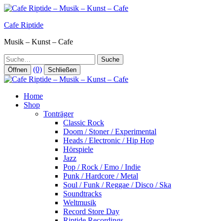
Zum
Inhalt
Cafe Riptide
springen
Musik – Kunst – Cafe
Suche
(0)
Öffnen
Schließen
Home
Shop
Tonträger
Classic Rock
Doom / Stoner / Experimental
Heads / Electronic / Hip Hop
Hörspiele
Jazz
Pop / Rock / Emo / Indie
Punk / Hardcore / Metal
Soul / Funk / Reggae / Disco / Ska
Soundtracks
Weltmusik
Record Store Day
Riptide Recordings