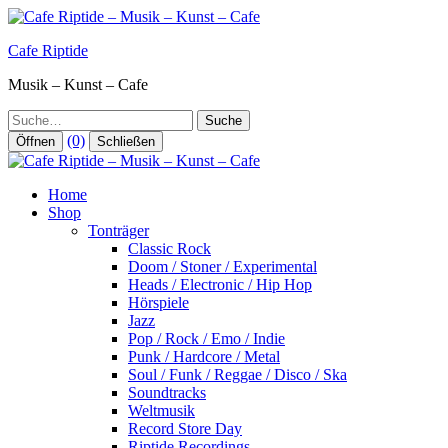
Zum
Inhalt
Cafe Riptide
springen
Musik – Kunst – Cafe
Suche
(0)
Öffnen
Schließen
Home
Shop
Tonträger
Classic Rock
Doom / Stoner / Experimental
Heads / Electronic / Hip Hop
Hörspiele
Jazz
Pop / Rock / Emo / Indie
Punk / Hardcore / Metal
Soul / Funk / Reggae / Disco / Ska
Soundtracks
Weltmusik
Record Store Day
Riptide Recordings