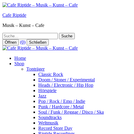
Zum
Inhalt
Cafe Riptide
springen
Musik – Kunst – Cafe
Suche
(0)
Öffnen
Schließen
Home
Shop
Tonträger
Classic Rock
Doom / Stoner / Experimental
Heads / Electronic / Hip Hop
Hörspiele
Jazz
Pop / Rock / Emo / Indie
Punk / Hardcore / Metal
Soul / Funk / Reggae / Disco / Ska
Soundtracks
Weltmusik
Record Store Day
Riptide Recordings