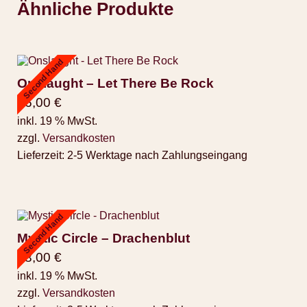
Ähnliche Produkte
Second Hand
Onslaught – Let There Be Rock
16,00
€
inkl. 19 % MwSt.
zzgl.
Versandkosten
Lieferzeit:
2-5 Werktage nach Zahlungseingang
Second Hand
Mystic Circle – Drachenblut
28,00
€
inkl. 19 % MwSt.
zzgl.
Versandkosten