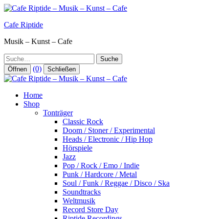
Zum
Inhalt
Cafe Riptide
springen
Musik – Kunst – Cafe
Suche
(0)
Öffnen
Schließen
Home
Shop
Tonträger
Classic Rock
Doom / Stoner / Experimental
Heads / Electronic / Hip Hop
Hörspiele
Jazz
Pop / Rock / Emo / Indie
Punk / Hardcore / Metal
Soul / Funk / Reggae / Disco / Ska
Soundtracks
Weltmusik
Record Store Day
Riptide Recordings