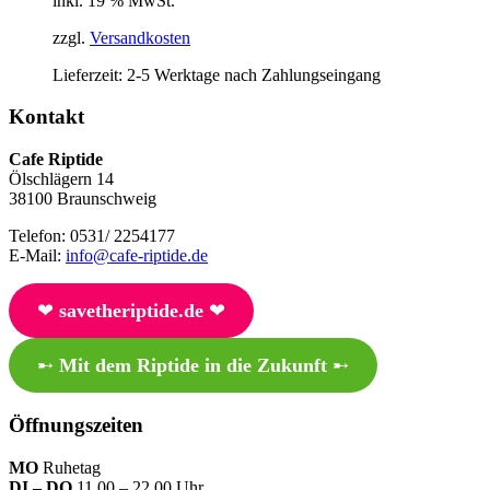
inkl. 19 % MwSt.
zzgl.
Versandkosten
Lieferzeit:
2-5 Werktage nach Zahlungseingang
Kontakt
Cafe Riptide
Ölschlägern 14
38100 Braunschweig
Telefon: 0531/ 2254177
E-Mail:
info@cafe-riptide.de
❤︎
savetheriptide.de
❤︎
➸
Mit dem Riptide in die Zukunft
➸
Öffnungszeiten
MO
Ruhetag
DI – DO
11.00 – 22.00 Uhr