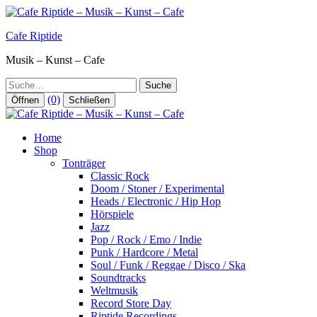
Zum
Inhalt
Cafe Riptide
springen
Musik – Kunst – Cafe
Suche
(0)
Öffnen
Schließen
Home
Shop
Tonträger
Classic Rock
Doom / Stoner / Experimental
Heads / Electronic / Hip Hop
Hörspiele
Jazz
Pop / Rock / Emo / Indie
Punk / Hardcore / Metal
Soul / Funk / Reggae / Disco / Ska
Soundtracks
Weltmusik
Record Store Day
Riptide Recordings