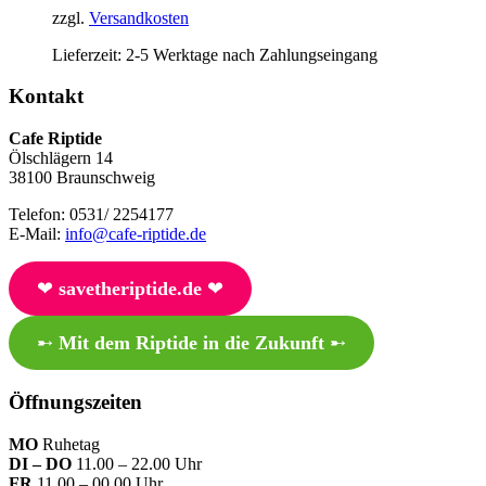
zzgl.
Versandkosten
Lieferzeit:
2-5 Werktage nach Zahlungseingang
Kontakt
Cafe Riptide
Ölschlägern 14
38100 Braunschweig
Telefon: 0531/ 2254177
E-Mail:
info@cafe-riptide.de
❤︎
savetheriptide.de
❤︎
➸
Mit dem Riptide in die Zukunft
➸
Öffnungszeiten
MO
Ruhetag
DI – DO
11.00 – 22.00 Uhr
FR
11.00 – 00.00 Uhr