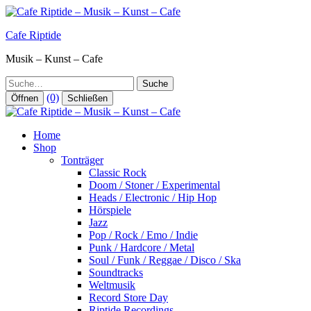
Zum
Inhalt
Cafe Riptide
springen
Musik – Kunst – Cafe
Suche
(0)
Öffnen
Schließen
Home
Shop
Tonträger
Classic Rock
Doom / Stoner / Experimental
Heads / Electronic / Hip Hop
Hörspiele
Jazz
Pop / Rock / Emo / Indie
Punk / Hardcore / Metal
Soul / Funk / Reggae / Disco / Ska
Soundtracks
Weltmusik
Record Store Day
Riptide Recordings