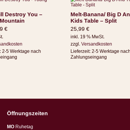
ll Destroy You –
Melt-Banana/ Big D A
Mountain
Kids Table – Split
99
€
25,99
€
t.
inkl. 19 % MwSt.
sandkosten
zzgl.
Versandkosten
:
2-5 Werktage nach
Lieferzeit:
2-5 Werktage nac
seingang
Zahlungseingang
Öffnungszeiten
MO
Ruhetag