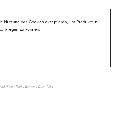
ie Nutzung von Cookies akzeptieren, um Produkte in
orb legen zu können.
and
,
Soul / Funk / Reggae / Disco / Ska