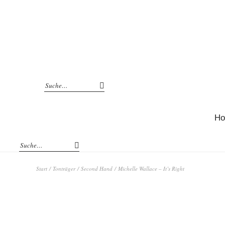
H
Start
/
Tonträger
/
Second Hand
/ Michelle Wallace – It’s Right