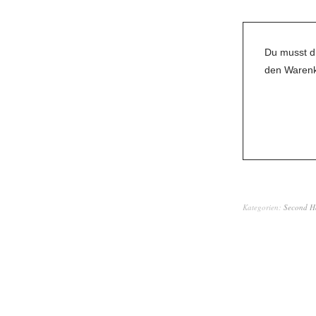
Du musst d
den Warenk
Kategorien:
Second H