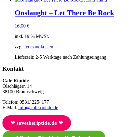
Onslaught – Let There Be Rock
16,00
€
inkl. 19 % MwSt.
zzgl.
Versandkosten
Lieferzeit:
2-5 Werktage nach Zahlungseingang
Kontakt
Cafe Riptide
Ölschlägern 14
38100 Braunschweig
Telefon: 0531/ 2254177
E-Mail:
info@cafe-riptide.de
❤︎
savetheriptide.de
❤︎