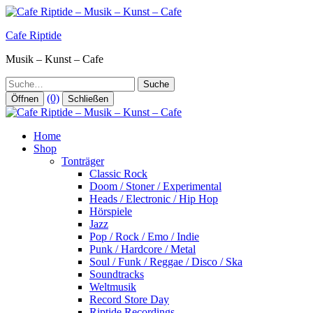
Zum
Inhalt
Cafe Riptide
springen
Musik – Kunst – Cafe
Suche
(0)
Öffnen
Schließen
Home
Shop
Tonträger
Classic Rock
Doom / Stoner / Experimental
Heads / Electronic / Hip Hop
Hörspiele
Jazz
Pop / Rock / Emo / Indie
Punk / Hardcore / Metal
Soul / Funk / Reggae / Disco / Ska
Soundtracks
Weltmusik
Record Store Day
Riptide Recordings