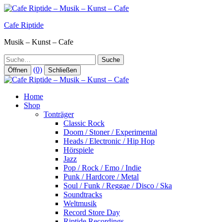
Zum
Inhalt
Cafe Riptide
springen
Musik – Kunst – Cafe
Suche
(0)
Öffnen
Schließen
Home
Shop
Tonträger
Classic Rock
Doom / Stoner / Experimental
Heads / Electronic / Hip Hop
Hörspiele
Jazz
Pop / Rock / Emo / Indie
Punk / Hardcore / Metal
Soul / Funk / Reggae / Disco / Ska
Soundtracks
Weltmusik
Record Store Day
Riptide Recordings