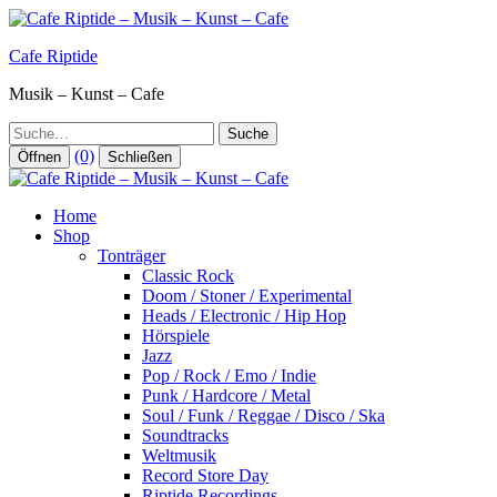
Zum
Inhalt
Cafe Riptide
springen
Musik – Kunst – Cafe
Suche
(0)
Öffnen
Schließen
Home
Shop
Tonträger
Classic Rock
Doom / Stoner / Experimental
Heads / Electronic / Hip Hop
Hörspiele
Jazz
Pop / Rock / Emo / Indie
Punk / Hardcore / Metal
Soul / Funk / Reggae / Disco / Ska
Soundtracks
Weltmusik
Record Store Day
Riptide Recordings