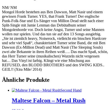
NM/ NM
Mongol Horde bestehen aus Ben Dawson, Matt Nasir und einem
gewissen Frank Turner. YES, that Frank Turner! Der englische
Punk-Folk-Star und Ex-Sänger von Million Dead stellt nach einer
Split-Single mit Jamie Lenman das Debütalbum seiner
Mongolenhorde vor. Doch keine Angst, Turner und seine Mannen
wollen nur spielen. Und das tun sie auf den 13 Songs ausgiebig.
„Sie ist ziemlich heavy, Noiserock, vielleicht ein bisschen Hardcore
und sehr viel Spaß“, charakterisiert Turner seine Band, die mit Ben
Dawson (Ex-Million Dead) und Matt Nasir (The Sleeping Souls)
zwei alte Bekannte in ihren Reihen weiß…. Das macht Spaß, schön,
das Herr Turner seine (musikalischen) Wurzeln nicht vergessen
hat… Das Vinyl ist farbig. Klingt wie eine Mischung aus
REFUSED, den BLODD BROTHERS und den SWING KIDS..
GEIL!! (Xtra Mile/ 2014)
Ähnliche Produkte
Second Hand
Maltese Falcon – Metal Rush