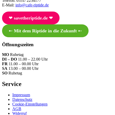
Telefon: 0531/ 2254177
E-Mail:
info@cafe-riptide.de
❤︎
savetheriptide.de
❤︎
➸
Mit dem Riptide in die Zukunft
➸
Öffnungszeiten
MO
Ruhetag
DI – DO
11.00 – 22.00 Uhr
FR
11.00 – 00.00 Uhr
SA
13.00 – 00.00 Uhr
SO
Ruhetag
Service
Impressum
Datenschutz
Cookie-Einstellungen
AGB
Widerruf