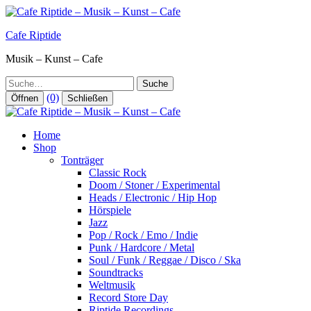
Zum
Inhalt
Cafe Riptide
springen
Musik – Kunst – Cafe
Suche
(0)
Öffnen
Schließen
Home
Shop
Tonträger
Classic Rock
Doom / Stoner / Experimental
Heads / Electronic / Hip Hop
Hörspiele
Jazz
Pop / Rock / Emo / Indie
Punk / Hardcore / Metal
Soul / Funk / Reggae / Disco / Ska
Soundtracks
Weltmusik
Record Store Day
Riptide Recordings