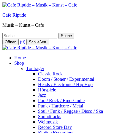
Zum
Inhalt
Cafe Riptide
springen
Musik – Kunst – Cafe
Suche
(0)
Öffnen
Schließen
Home
Shop
Tonträger
Classic Rock
Doom / Stoner / Experimental
Heads / Electronic / Hip Hop
Hörspiele
Jazz
Pop / Rock / Emo / Indie
Punk / Hardcore / Metal
Soul / Funk / Reggae / Disco / Ska
Soundtracks
Weltmusik
Record Store Day
Riptide Recordings