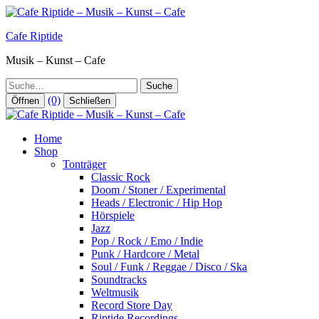
Zum
Inhalt
Cafe Riptide
springen
Musik – Kunst – Cafe
Suche
(0)
Öffnen
Schließen
Home
Shop
Tonträger
Classic Rock
Doom / Stoner / Experimental
Heads / Electronic / Hip Hop
Hörspiele
Jazz
Pop / Rock / Emo / Indie
Punk / Hardcore / Metal
Soul / Funk / Reggae / Disco / Ska
Soundtracks
Weltmusik
Record Store Day
Riptide Recordings