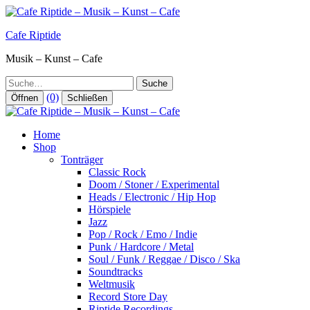
Zum
Inhalt
Cafe Riptide
springen
Musik – Kunst – Cafe
Suche
(0)
Öffnen
Schließen
Home
Shop
Tonträger
Classic Rock
Doom / Stoner / Experimental
Heads / Electronic / Hip Hop
Hörspiele
Jazz
Pop / Rock / Emo / Indie
Punk / Hardcore / Metal
Soul / Funk / Reggae / Disco / Ska
Soundtracks
Weltmusik
Record Store Day
Riptide Recordings