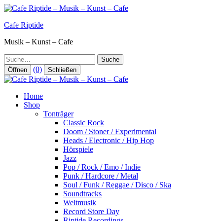
Zum
Inhalt
Cafe Riptide
springen
Musik – Kunst – Cafe
Suche
(0)
Öffnen
Schließen
Home
Shop
Tonträger
Classic Rock
Doom / Stoner / Experimental
Heads / Electronic / Hip Hop
Hörspiele
Jazz
Pop / Rock / Emo / Indie
Punk / Hardcore / Metal
Soul / Funk / Reggae / Disco / Ska
Soundtracks
Weltmusik
Record Store Day
Riptide Recordings