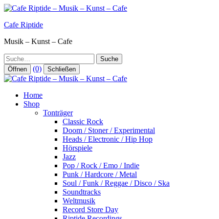
Zum
Inhalt
Cafe Riptide
springen
Musik – Kunst – Cafe
Suche
(0)
Öffnen
Schließen
Home
Shop
Tonträger
Classic Rock
Doom / Stoner / Experimental
Heads / Electronic / Hip Hop
Hörspiele
Jazz
Pop / Rock / Emo / Indie
Punk / Hardcore / Metal
Soul / Funk / Reggae / Disco / Ska
Soundtracks
Weltmusik
Record Store Day
Riptide Recordings