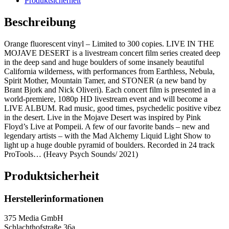
Produktsicherheit
Beschreibung
Orange fluorescent vinyl – Limited to 300 copies. LIVE IN THE
MOJAVE DESERT is a livestream concert film series created deep
in the deep sand and huge boulders of some insanely beautiful
California wilderness, with performances from Earthless, Nebula,
Spirit Mother, Mountain Tamer, and STONER (a new band by
Brant Bjork and Nick Oliveri). Each concert film is presented in a
world-premiere, 1080p HD livestream event and will become a
LIVE ALBUM. Rad music, good times, psychedelic positive vibez
in the desert. Live in the Mojave Desert was inspired by Pink
Floyd’s Live at Pompeii. A few of our favorite bands – new and
legendary artists – with the Mad Alchemy Liquid Light Show to
light up a huge double pyramid of boulders. Recorded in 24 track
ProTools… (Heavy Psych Sounds/ 2021)
Produktsicherheit
Herstellerinformationen
375 Media GmbH
Schlachthofstraße 36a