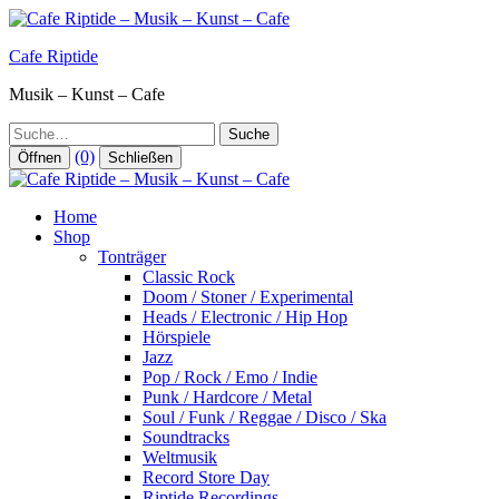
Zum
Inhalt
Cafe Riptide
springen
Musik – Kunst – Cafe
Suche
(0)
Öffnen
Schließen
Home
Shop
Tonträger
Classic Rock
Doom / Stoner / Experimental
Heads / Electronic / Hip Hop
Hörspiele
Jazz
Pop / Rock / Emo / Indie
Punk / Hardcore / Metal
Soul / Funk / Reggae / Disco / Ska
Soundtracks
Weltmusik
Record Store Day
Riptide Recordings