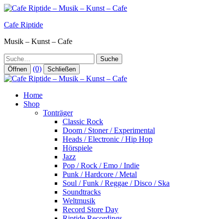
Zum
Inhalt
Cafe Riptide
springen
Musik – Kunst – Cafe
Suche
(0)
Öffnen
Schließen
Home
Shop
Tonträger
Classic Rock
Doom / Stoner / Experimental
Heads / Electronic / Hip Hop
Hörspiele
Jazz
Pop / Rock / Emo / Indie
Punk / Hardcore / Metal
Soul / Funk / Reggae / Disco / Ska
Soundtracks
Weltmusik
Record Store Day
Riptide Recordings