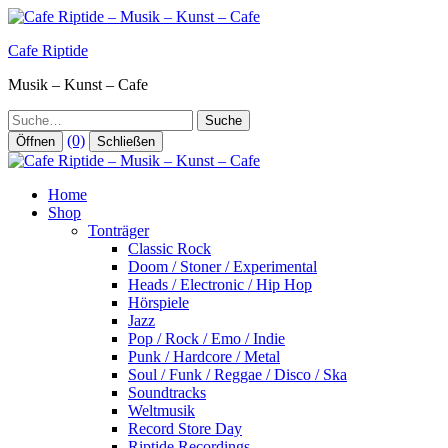
Zum
Inhalt
Cafe Riptide
springen
Musik – Kunst – Cafe
Suche
(0)
Öffnen
Schließen
Home
Shop
Tonträger
Classic Rock
Doom / Stoner / Experimental
Heads / Electronic / Hip Hop
Hörspiele
Jazz
Pop / Rock / Emo / Indie
Punk / Hardcore / Metal
Soul / Funk / Reggae / Disco / Ska
Soundtracks
Weltmusik
Record Store Day
Riptide Recordings