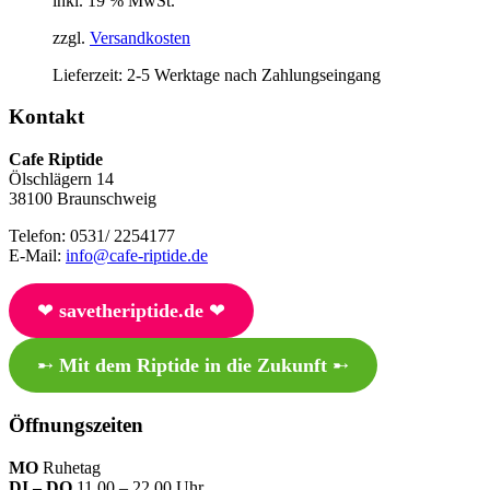
inkl. 19 % MwSt.
zzgl.
Versandkosten
Lieferzeit:
2-5 Werktage nach Zahlungseingang
Kontakt
Cafe Riptide
Ölschlägern 14
38100 Braunschweig
Telefon: 0531/ 2254177
E-Mail:
info@cafe-riptide.de
❤︎
savetheriptide.de
❤︎
➸
Mit dem Riptide in die Zukunft
➸
Öffnungszeiten
MO
Ruhetag
DI – DO
11.00 – 22.00 Uhr