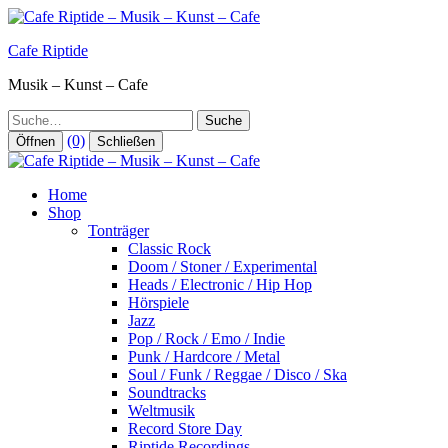
Zum
Inhalt
Cafe Riptide
springen
Musik – Kunst – Cafe
Suche
(0)
Öffnen
Schließen
Home
Shop
Tonträger
Classic Rock
Doom / Stoner / Experimental
Heads / Electronic / Hip Hop
Hörspiele
Jazz
Pop / Rock / Emo / Indie
Punk / Hardcore / Metal
Soul / Funk / Reggae / Disco / Ska
Soundtracks
Weltmusik
Record Store Day
Riptide Recordings