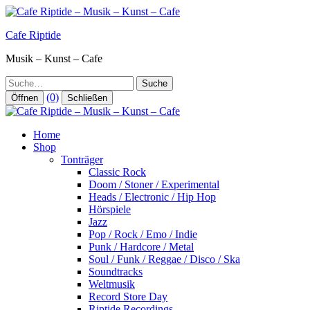
Zum
Inhalt
Cafe Riptide
springen
Musik – Kunst – Cafe
Suche
(0)
Öffnen
Schließen
Home
Shop
Tonträger
Classic Rock
Doom / Stoner / Experimental
Heads / Electronic / Hip Hop
Hörspiele
Jazz
Pop / Rock / Emo / Indie
Punk / Hardcore / Metal
Soul / Funk / Reggae / Disco / Ska
Soundtracks
Weltmusik
Record Store Day
Riptide Recordings