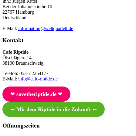
Inh.: Jürgen Kittel
Bei der Johanniskirche 10
22767 Hamburg
Deutschland
E-Mail:
information@weltquartett.de
Kontakt
Cafe Riptide
Ölschlägern 14
38100 Braunschweig
Telefon: 0531/ 2254177
E-Mail:
info@cafe-riptide.de
❤︎
savetheriptide.de
❤︎
➸
Mit dem Riptide in die Zukunft
➸
Öffnungszeiten