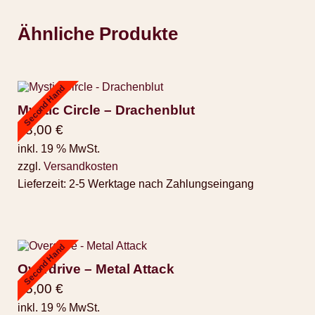
Ähnliche Produkte
Second Hand
Mystic Circle – Drachenblut
28,00
€
inkl. 19 % MwSt.
zzgl.
Versandkosten
Lieferzeit:
2-5 Werktage nach Zahlungseingang
Second Hand
Overdrive – Metal Attack
25,00
€
inkl. 19 % MwSt.