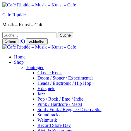
Zum
Inhalt
Cafe Riptide
springen
Musik – Kunst – Cafe
Suche
(0)
Öffnen
Schließen
Home
Shop
Tonträger
Classic Rock
Doom / Stoner / Experimental
Heads / Electronic / Hip Hop
Hörspiele
Jazz
Pop / Rock / Emo / Indie
Punk / Hardcore / Metal
Soul / Funk / Reggae / Disco / Ska
Soundtracks
Weltmusik
Record Store Day
Riptide Recordings