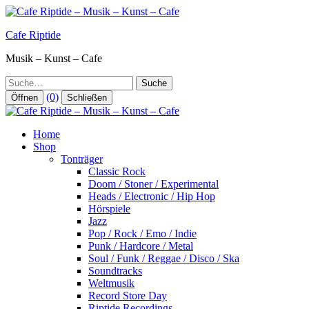
Zum
Inhalt
Cafe Riptide
springen
Musik – Kunst – Cafe
Suche
(0)
Öffnen
Schließen
Home
Shop
Tonträger
Classic Rock
Doom / Stoner / Experimental
Heads / Electronic / Hip Hop
Hörspiele
Jazz
Pop / Rock / Emo / Indie
Punk / Hardcore / Metal
Soul / Funk / Reggae / Disco / Ska
Soundtracks
Weltmusik
Record Store Day
Riptide Recordings