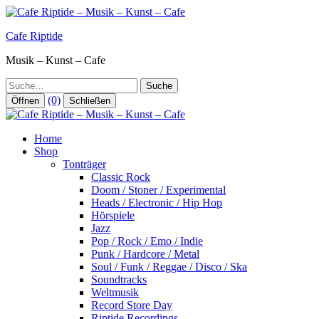
Zum
Inhalt
Cafe Riptide
springen
Musik – Kunst – Cafe
Suche
(0)
Öffnen
Schließen
Home
Shop
Tonträger
Classic Rock
Doom / Stoner / Experimental
Heads / Electronic / Hip Hop
Hörspiele
Jazz
Pop / Rock / Emo / Indie
Punk / Hardcore / Metal
Soul / Funk / Reggae / Disco / Ska
Soundtracks
Weltmusik
Record Store Day
Riptide Recordings