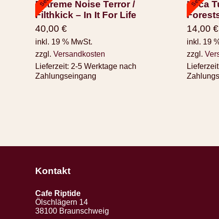
Extreme Noise Terror /
Luca Tu
Filthkick – In It For Life
Forests
40,00
€
14,00
€
inkl. 19 % MwSt.
inkl. 19 
zzgl.
Versandkosten
zzgl.
Ver
Lieferzeit:
2-5 Werktage nach
Lieferzeit
Zahlungseingang
Zahlung
Kontakt
Cafe Riptide
Ölschlägern 14
38100 Braunschweig