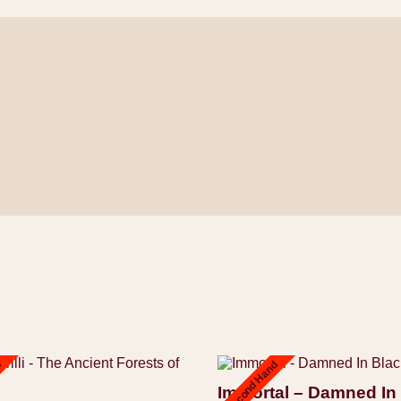
d
Second Hand
Immortal – Damned In