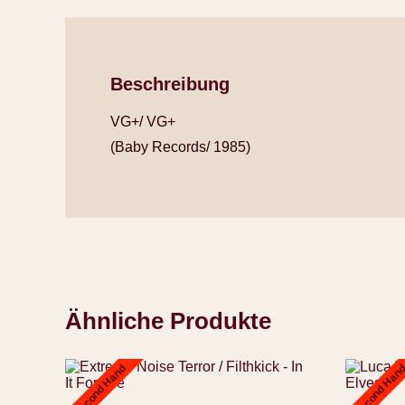
Beschreibung
VG+/ VG+
(Baby Records/ 1985)
Ähnliche Produkte
Second Hand
Second Han