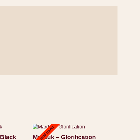
Second Hand
 Black
Marduk – Glorification