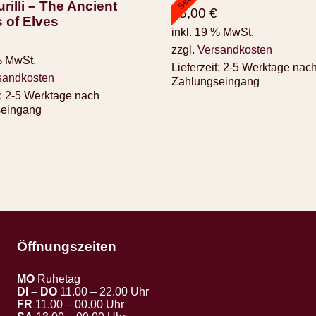
rilli – The Ancient
45,00
€
 of Elves
inkl. 19 % MwSt.
zzgl.
Versandkosten
% MwSt.
Lieferzeit:
2-5 Werktage nac
sandkosten
Zahlungseingang
:
2-5 Werktage nach
seingang
Öffnungszeiten
MO
Ruhetag
DI – DO
11.00 – 22.00 Uhr
FR
11.00 – 00.00 Uhr